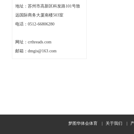
地址：苏州市高新区科发路101号致
远国际商务大厦南楼503室
电话：0512-66806280
网址：crthreads.com
邮箱：dmgis@163.com
梦图华体会体育
|
关于我们
|