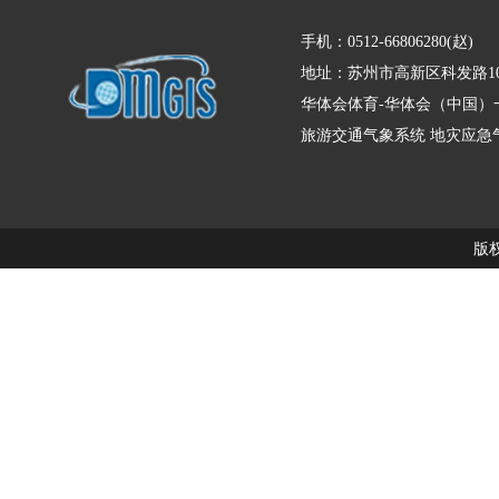
手机：0512-66806280(赵)
地址：苏州市高新区科发路10
华体会体育-华体会（中国）
旅游交通气象系统
地灾应急
版