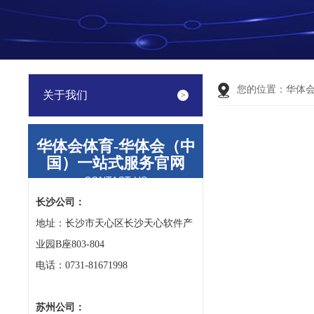
您的位置：
华体
关于我们
华体会体育-华体会（中
国）一站式服务官网
CONTACT US
长沙公司：
地址：长沙市天心区长沙天心软件产
业园B座803-804
电话：0731-81671998
苏州公司：