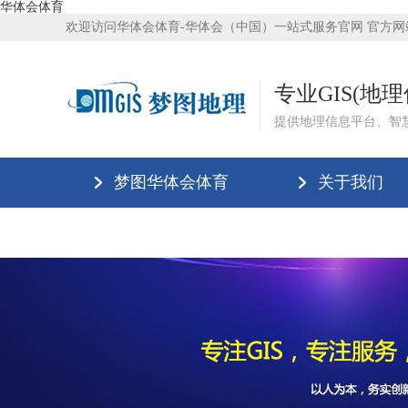
华体会体育
欢迎访问华体会体育-华体会（中国）一站式服务官网 官方网
专业GIS(地
提供地理信息平台、智
梦图华体会体育
关于我们
华体会体育-华体会（中国）一站式服务