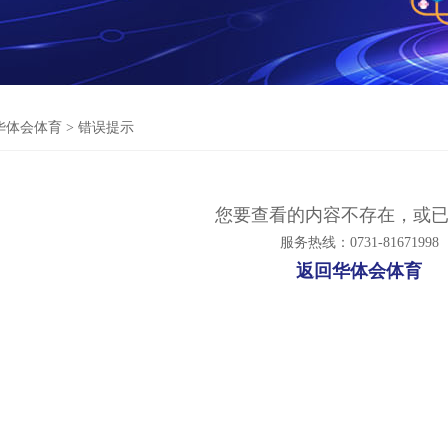
华体会体育
> 错误提示
您要查看的内容不存在，或
服务热线：0731-81671998
返回华体会体育