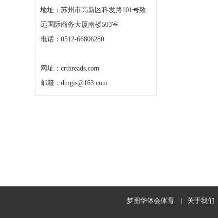
地址：苏州市高新区科发路101号致
远国际商务大厦南楼503室
电话：0512-66806280
网址：crthreads.com
邮箱：dmgis@163.com
梦图华体会体育
|
关于我们