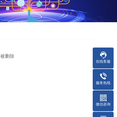
已被删除
在线客服
服务热线
微信咨询