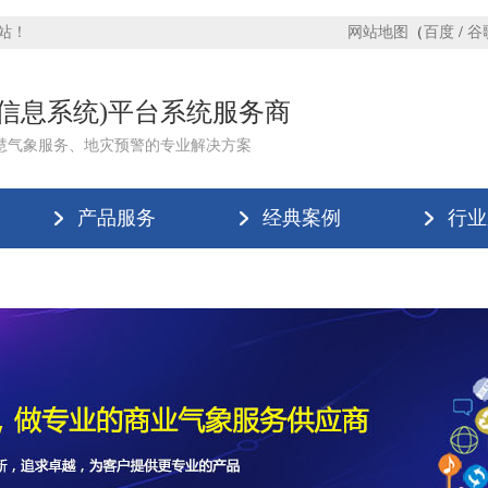
站！
网站地图
（
百度
/
谷
理信息系统)平台系统服务商
慧气象服务、地灾预警的专业解决方案
产品服务
经典案例
行业
官网