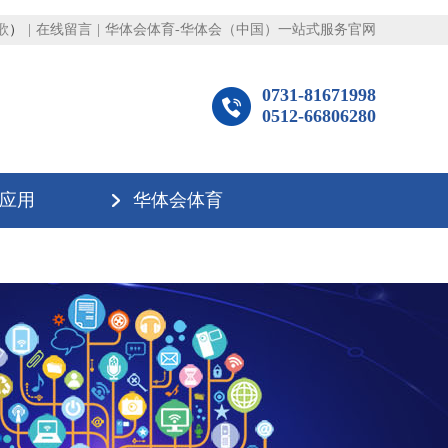
歌
）
|
在线留言
|
华体会体育-华体会（中国）一站式服务官网
0731-81671998
0512-66806280
应用
华体会体育