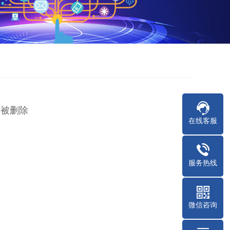
已被删除
在线客服
服务热线
微信咨询