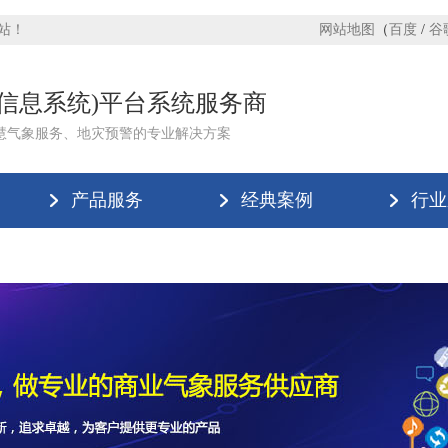
站！
网站地图
（
百度
/
谷
理信息系统)平台系统服务商
慧气象服务、地灾预警的专业解决方案
产品服务
经典案例
行业
官网